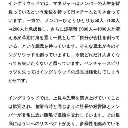
イングリウッドでは、マネジャーはメンバーの人生を背
負っているという覚悟を持って日々チームと向き合って
います。一方で、メンバーひとりひとりも50人→100人
→200人と急成長し、さらに短期間で300人→1000人と増
える変革期に身を置く一員として「自分が会社を創って
いる」という意識を持っています。そんな風土が今のイ
ングリウッドを創っていますし、今後どれだけ大きくな
っても失いたくないと思っています。ベンチャースピリ
ッツを失ってはイングリウッドの成長は鈍化してしまう
からです。
イングリウッドでは、上長や先輩を突き上げていくこと
は歓迎され、創業当時と同じように社長や経営陣とメン
バーが非常に近い距離で激論を交わしています。その根
底には互いへのリスペクトがあり、多様性を認めている