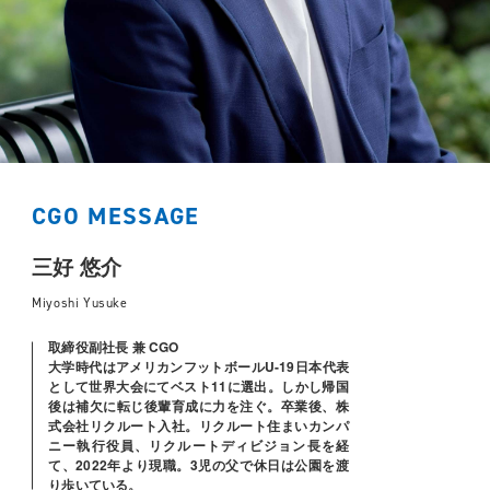
CGO MESSAGE
三好 悠介
Miyoshi Yusuke
取締役副社長 兼 CGO
大学時代はアメリカンフットボールU-19日本代表
として世界大会にてベスト11に選出。しかし帰国
後は補欠に転じ後輩育成に力を注ぐ。卒業後、株
式会社リクルート入社。リクルート住まいカンパ
ニー執行役員、リクルートディビジョン長を経
て、2022年より現職。3児の父で休日は公園を渡
り歩いている。